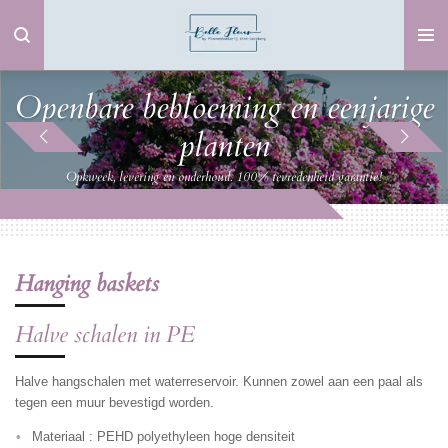
Ga
direct
naar
de
Openbare bebloeming en eenjarige
hoofdinhoud
planten
Opkweek, levering en onderhoud. 100% tevredenheid garantie!
Hanging baskets
Halve schalen in PE
Halve hangschalen met waterreservoir. Kunnen zowel aan een paal als
tegen een muur bevestigd worden.
Materiaal : PEHD polyethyleen hoge densiteit