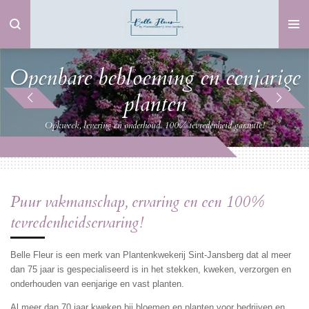
Ga
direct
naar
de
Openbare bebloeming en eenjarige
hoofdinhoud
planten
Opkweek, levering en onderhoud. 100% tevredenheid garantie!
Puur vakmanschap, ervaring en een 100%
tevredenheidservaring!
Belle Fleur is een merk van Plantenkwekerij Sint-Jansberg dat al meer
dan 75 jaar is gespecialiseerd is in het stekken, kweken, verzorgen en
onderhouden van eenjarige en vast planten.
Al meer dan 70 jaar kweken bij bloemen en planten voor bedrijven en