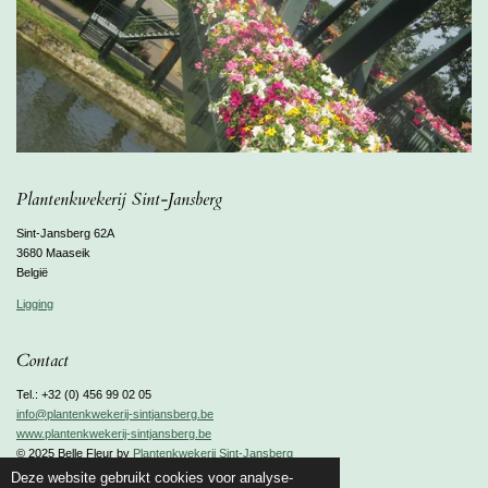
Plantenkwekerij Sint-Jansberg
Sint-Jansberg 62A
3680 Maaseik
België
Ligging
Contact
Tel.: +32 (0) 456 99 02 05
info@plantenkwekerij-sintjansberg.be
www.plantenkwekerij-sintjansberg.be
© 2025 Belle Fleur by
Plantenkwekerij Sint-Jansberg
Powered by
JouwWeb
Deze website gebruikt cookies voor analyse-