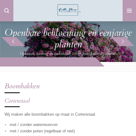
Ga
direct
naar
de
Openbare bebloeming en eenjarige
hoofdinhoud
planten
Opkweek, levering en onderhoud. 100% tevredenheid garantie!
Boombakken
Cortenstaal
Wij maken alle boombakken op maat in Cortenstaal.
met / zonder waterreservoir
met / zonder poten (regelbaar of niet)